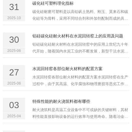
碳化硅可塑料理化指标
31
纹，降低强度，严重时···
碳化硅耐磨可塑料是以高铝矾土熟料、刚玉、莫来石和碳
2025-10
化硅等为骨料，采用不同结合剂和外加剂配制而成的具有
高强耐磨性能的耐火材料，具有施工方便、可塑性好、耐
磨性能好、强度高的优点。适用于冲刷易磨损部位，例如
铝硅碳化硅耐火材料在水泥回转窑上的应用及问题
30
电厂循环流化床锅炉···
铝硅碳化硅耐火材料在水泥回转窑中的应用上世纪九十年
2025-06
代开始，随着国内水泥工业的不断发展，新型干法水泥窑
生产规模迅速扩大，回转窑生产越来越趋于大型化，
3200t、5000t和5000t以上的回转窑越来越普遍，窑径加
水泥回转窑各部位耐火材料的配置方案
27
大，窑速加快，这都给窑用···
水泥回转窑各部位耐火材料的配置方案水泥回转窑在生产
2025-06
过程中，由于其高温、化学腐蚀和物理磨损等恶劣工作环
境，需要使用多种耐火材料来保护窑体，延长其使用寿
命。目前水泥回转窑的组成主要由预热器、分解炉、三次
特殊性能的耐火浇筑料都有哪些
03
风管、回转窑、窑门罩···
耐火浇筑料是高温工业设备中不可或缺的关键材料，其材
2025-04
料性能直接影响设备的运行效率与使用寿命。随着冶金、
化工、能源等领域对极端工况适应性要求的提高，传统耐
火材料的局限性逐渐显现。为应对复杂环境下的热应力、