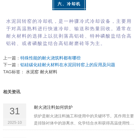
六、冷却机
水泥回转窑的冷却机，是一种骤冷式冷却设备，主要用
于对高温熟料进行快速冷却、输送和热量回收。通常在
耐火材料的选择上以抗剥落高铝砖、特种磷酸盐结合高
铝砖、或者磷酸盐结合高铝耐磨砖等为主。
上一篇：
特殊性能的耐火浇筑料都有哪些
下一篇：
铝硅碳化硅耐火材料在水泥回转窑上的应用及问题
TAG标签：
水泥窑
耐火材料
相关资讯
耐火浇注料如何烘炉
31
烘炉是耐火浇注料施工和使用中的关键环节。其作用主要
2025-10
是排除衬体中的游离水、化学结合水和获得高温使用性
能。烘炉得当，能提高窑炉及热工设备的寿命，同时防治
浇注料的膨胀。否则，水分排除不畅通，将使衬体产生裂