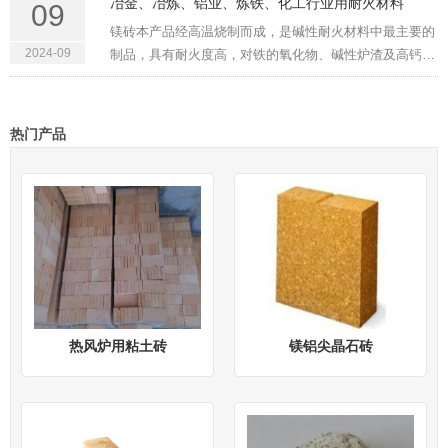
冶金、冶炼、铝业、炼铁、化工行业用耐火材料
09
术鉴定，一九九三年···
镁砖本产品经高温烧制而成，是碱性耐火材料中最主要的
2024-09
制品，具有耐火度高，对铁的氧化物、碱性炉渣及高钙熔
剂具有良好的抗侵蚀性等特点，在冶金窑炉中应用广泛。
牌号 Brands性能 PropertiesMZ-95MZ-89MZ-87化学成份
Chemical compositi···
热门产品
热风炉用粘土砖
镁铝尖晶石砖