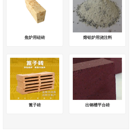
焦炉用硅砖
熔铝炉用浇注料
篦子砖
出钢槽平台砖