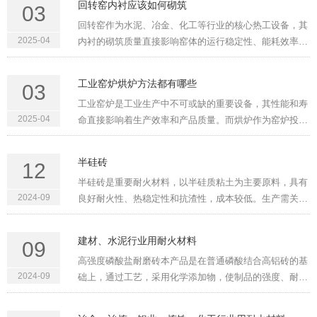
回转窑内衬应该如何砌筑
03
化学侵蚀及能耗问题···
回转窑作为水泥、冶金、化工等行业的核心热工设备，其
2025-04
内衬的砌筑质量直接影响窑体的运行稳定性、能耗效率及
维护成本。内衬长期处于高温、物料磨损、化学侵蚀等复
杂工况中，若砌筑不当，可能导致内衬脱落、窑体变形甚
工业窑炉烘炉方法都有哪些
03
至停产检修等问题。···
工业窑炉是工业生产中不可或缺的重要设备，其性能和寿
2025-04
命直接影响着生产效率和产品质量。而烘炉作为窑炉投入
使用前的关键步骤，对窑炉的性能和使用寿命有着至关重
要的影响。科学合理的烘炉方法能够有效去除窑炉砌体中
半硅砖
12
的水分，避免窑炉在···
半硅砖是重要耐火材料，以半硅质粘土为主要原料，具有
2024-09
良好耐火性、热稳定性和抗渣性，成本较低。生产需关注
原料选择、制备工艺、高温烧结和质量控制。广泛应用于
钢铁、化工、建材和有色金属冶炼等领域。半硅砖的组成
建材、水泥行业用耐火材料
09
与特性二氧化硅和氧···
高强度磷酸盐耐磨砖本产品是在普通磷酸结合高铝砖的基
2024-09
础上，通过工艺，采用化学添加物，使制品的强度、耐磨
性及荷重软化温度均大幅度提高，其高温性能和抗热震性
也优于磷酸盐结合高铝砖。该产品一九九一年通过省级技