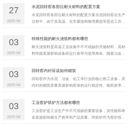
3200t、5000t和5000t以上的回转窑越来越普遍，窑径加
水泥回转窑各部位耐火材料的配置方案
27
大，窑速加快，这都给窑用···
水泥回转窑各部位耐火材料的配置方案水泥回转窑在生产
2025-06
过程中，由于其高温、化学腐蚀和物理磨损等恶劣工作环
境，需要使用多种耐火材料来保护窑体，延长其使用寿
命。目前水泥回转窑的组成主要由预热器、分解炉、三次
特殊性能的耐火浇筑料都有哪些
03
风管、回转窑、窑门罩···
耐火浇筑料是高温工业设备中不可或缺的关键材料，其材
2025-04
料性能直接影响设备的运行效率与使用寿命。随着冶金、
化工、能源等领域对极端工况适应性要求的提高，传统耐
火材料的局限性逐渐显现。为应对复杂环境下的热应力、
回转窑内衬应该如何砌筑
03
化学侵蚀及能耗问题···
回转窑作为水泥、冶金、化工等行业的核心热工设备，其
2025-04
内衬的砌筑质量直接影响窑体的运行稳定性、能耗效率及
维护成本。内衬长期处于高温、物料磨损、化学侵蚀等复
杂工况中，若砌筑不当，可能导致内衬脱落、窑体变形甚
工业窑炉烘炉方法都有哪些
03
至停产检修等问题。···
工业窑炉是工业生产中不可或缺的重要设备，其性能和寿
2025-04
命直接影响着生产效率和产品质量。而烘炉作为窑炉投入
使用前的关键步骤，对窑炉的性能和使用寿命有着至关重