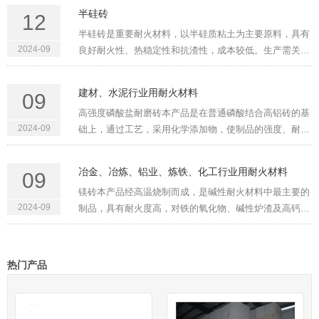
要的影响。科学合理的烘炉方法能够有效去除窑炉砌体中
半硅砖
12
的水分，避免窑炉在···
半硅砖是重要耐火材料，以半硅质粘土为主要原料，具有
2024-09
良好耐火性、热稳定性和抗渣性，成本较低。生产需关注
原料选择、制备工艺、高温烧结和质量控制。广泛应用于
钢铁、化工、建材和有色金属冶炼等领域。半硅砖的组成
建材、水泥行业用耐火材料
09
与特性二氧化硅和氧···
高强度磷酸盐耐磨砖本产品是在普通磷酸结合高铝砖的基
2024-09
础上，通过工艺，采用化学添加物，使制品的强度、耐磨
性及荷重软化温度均大幅度提高，其高温性能和抗热震性
也优于磷酸盐结合高铝砖。该产品一九九一年通过省级技
冶金、冶炼、铝业、炼铁、化工行业用耐火材料
09
术鉴定，一九九三年···
镁砖本产品经高温烧制而成，是碱性耐火材料中最主要的
2024-09
制品，具有耐火度高，对铁的氧化物、碱性炉渣及高钙熔
剂具有良好的抗侵蚀性等特点，在冶金窑炉中应用广泛。
牌号 Brands性能 PropertiesMZ-95MZ-89MZ-87化学成份
Chemical compositi···
热门产品