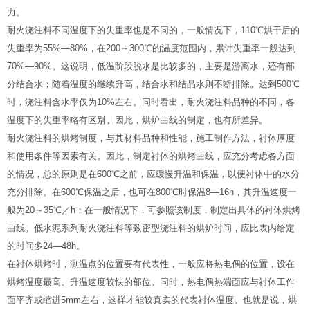
力。
耐火浇注料不同温度下的失重率也是不同的，一般情况下，110℃烘干后的
失重率为55%—80%，在200～300℃的温度范围内，累计失重率一般达到
70%—90%。这说明，低温阶段脱水是比较多的，主要是游离水，还有部
分结合水；随着温度的继续升高，结合水和结晶水则不断排除。达到500℃
时，浇注料含水率仅为10%左右。同时看出，耐火浇注料品种的不同，各
温度下的失重率略有区别。因此，烘炉曲线的制定，也有所差异。
耐火浇注料的烘烤制度，与其材料品种和性能，施工制作方法，衬体厚度
和使用条件等因素有关。因此，制定衬体的烘烤曲线，应充分考虑各方面
的情况，总的原则是在600℃之前，应缓慢升温和保温，以便衬体中的水分
充分排除。在600℃保温之后，也可在800℃时保温8—16h，其升温速度一
般为20～35℃／h；在一般情况下，可参照该制度，制定出具体的衬体烘烤
曲线。低水泥系列耐火浇注料等致密型浇注料的烘炉时间，应比表内给定
的时间多24—48h。
在衬体烘烤时，测温点的位置要有代表性，一般应将热电偶的位置，设在
烘烤温度最高、升温速度较快的部位。同时，热电偶热端面应与衬体工作
面平齐或缩进5mm左右，这样才能较真实的代表衬体温度。也就是说，烘