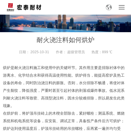
耐火浇注料如何烘炉
日期：
2025-10-31
作者：
超级管理员
热度：899
℃
烘炉是耐火浇注料施工和使用中的关键环节。其作用主要是排除衬体中的
游离水、化学结合水和获得高温使用性能。烘炉得当，能提高窑炉及热工
设备的寿命，同时防治浇注料的膨胀。否则，水分排除不畅通，将使衬体
产生裂纹，降低强度，严重时甚至引起衬体的剥落或爆炸事故。低水泥系
列耐火浇注料等致密、高强型浇注料，因水分较难排除，所以易发生此类
现象。
在烘炉前，将炉顶吊挂砖上的木楔全部除去，紧好螺栓；测温系统、燃烧
系统和机电系统等设备，应安装、调试正常，具备投产条件后方可烘炉；
烘炉达到使用温度后，炉顶吊挂砖用的吊挂螺栓，应再紧一遍并均匀受