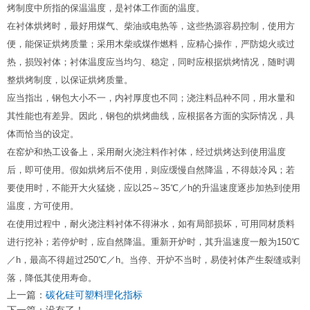
烤制度中所指的保温温度，是衬体工作面的温度。
在衬体烘烤时，最好用煤气、柴油或电热等，这些热源容易控制，使用方
便，能保证烘烤质量；采用木柴或煤作燃料，应精心操作，严防熄火或过
热，损毁衬体；衬体温度应当均匀、稳定，同时应根据烘烤情况，随时调
整烘烤制度，以保证烘烤质量。
应当指出，钢包大小不一，内衬厚度也不同；浇注料品种不同，用水量和
其性能也有差异。因此，钢包的烘烤曲线，应根据各方面的实际情况，具
体而恰当的设定。
在窑炉和热工设备上，采用耐火浇注料作衬体，经过烘烤达到使用温度
后，即可使用。假如烘烤后不使用，则应缓慢自然降温，不得鼓冷风；若
要使用时，不能开大火猛烧，应以25～35℃／h的升温速度逐步加热到使用
温度，方可使用。
在使用过程中，耐火浇注料衬体不得淋水，如有局部损坏，可用同材质料
进行挖补；若停炉时，应自然降温。重新开炉时，其升温速度一般为150℃
／h，最高不得超过250℃／h。当停、开炉不当时，易使衬体产生裂缝或剥
落，降低其使用寿命。
上一篇：
碳化硅可塑料理化指标