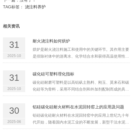
下一篇：没有了！
TAG标签：
浇注料养护
相关资讯
耐火浇注料如何烘炉
31
烘炉是耐火浇注料施工和使用中的关键环节。其作用主要
2025-10
是排除衬体中的游离水、化学结合水和获得高温使用性
能。烘炉得当，能提高窑炉及热工设备的寿命，同时防治
浇注料的膨胀。否则，水分排除不畅通，将使衬体产生裂
碳化硅可塑料理化指标
31
纹，降低强度，严重时···
碳化硅耐磨可塑料是以高铝矾土熟料、刚玉、莫来石和碳
2025-10
化硅等为骨料，采用不同结合剂和外加剂配制而成的具有
高强耐磨性能的耐火材料，具有施工方便、可塑性好、耐
磨性能好、强度高的优点。适用于冲刷易磨损部位，例如
铝硅碳化硅耐火材料在水泥回转窑上的应用及问题
30
电厂循环流化床锅炉···
铝硅碳化硅耐火材料在水泥回转窑中的应用上世纪九十年
2025-06
代开始，随着国内水泥工业的不断发展，新型干法水泥窑
生产规模迅速扩大，回转窑生产越来越趋于大型化，