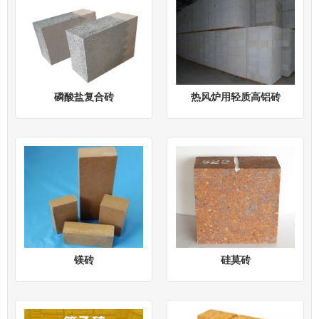
磷酸盐复合砖
热风炉用轻质高铝砖
镁砖
硅莫砖